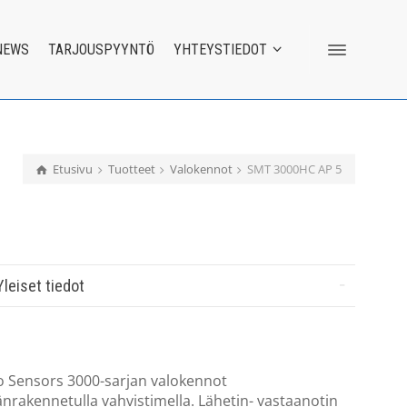
NEWS
TARJOUSPYYNTÖ
YHTEYSTIEDOT
Etusivu
Tuotteet
Valokennot
SMT 3000HC AP 5
Yleiset tiedot
o Sensors 3000-sarjan valokennot
änrakennetulla vahvistimella. Lähetin- vastaanotin