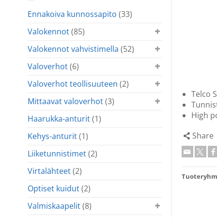
Ennakoiva kunnossapito
(33)
Valokennot
(85)
Valokennot vahvistimella
(52)
Valoverhot
(6)
Valoverhot teollisuuteen
(2)
Telco 
Mittaavat valoverhot
(3)
Tunnist
High p
Haarukka-anturit
(1)
Share
Kehys-anturit
(1)
Liiketunnistimet
(2)
Virtalähteet
(2)
Tuoteryhm
Optiset kuidut
(2)
Valmiskaapelit
(8)