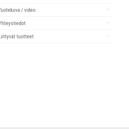
Tuotekuva / video
Yhteystiedot
Liittyvät tuotteet