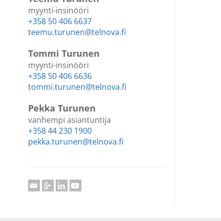
myynti-insinööri
+358 50 406 6637
teemu.turunen@telnova.fi
Tommi Turunen
myynti-insinööri
+358 50 406 6636
tommi.turunen@telnova.fi
Pekka Turunen
vanhempi asiantuntija
+358 44 230 1900
pekka.turunen@telnova.fi