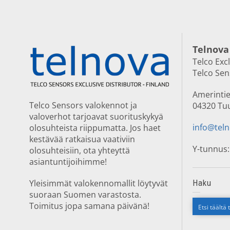
Telnova
Telco Exc
Telco Se
Amerintie
Telco Sensors valokennot ja
04320 Tu
valoverhot tarjoavat suorituskykyä
info@teln
olosuhteista riippumatta. Jos haet
kestävää ratkaisua vaativiin
Y-tunnus:
olosuhteisiin, ota yhteyttä
asiantuntijoihimme!
Yleisimmät valokennomallit löytyvät
Haku
suoraan Suomen varastosta.
Toimitus jopa samana päivänä!