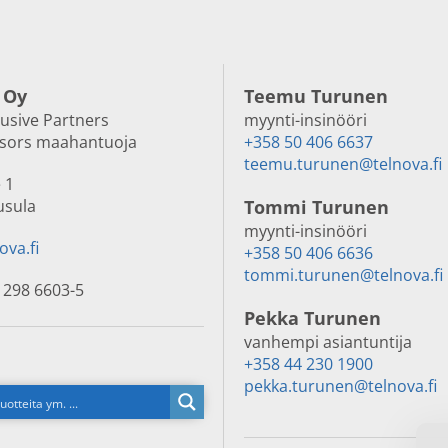
 Oy
Teemu Turunen
lusive Partners
myynti-insinööri
nsors maahantuoja
+358 50 406 6637
teemu.turunen@telnova.fi
 1
usula
Tommi Turunen
myynti-insinööri
ova.fi
+358 50 406 6636
tommi.turunen@telnova.fi
 298 6603-5
Pekka Turunen
vanhempi asiantuntija
+358 44 230 1900
pekka.turunen@telnova.fi