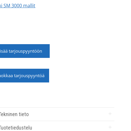
ki SM 3000 mallit
isää tarjouspyyntöön
okkaa tarjouspyyntöä
Tekninen tieto
Tuotetiedustelu