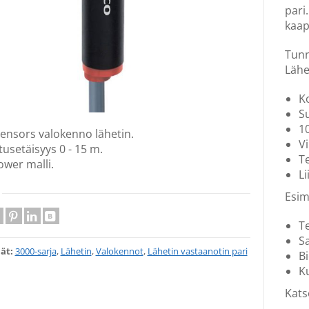
pari
kaape
Tunn
Lähe
Ko
Su
10
Sensors valokenno lähetin.
Vi
usetäisyys 0 - 15 m.
T
ower malli.
Li
Esim
T
S
ät:
3000-sarja
,
Lähetin
,
Valokennot
,
Lähetin vastaanotin pari
Bi
Ku
Katso