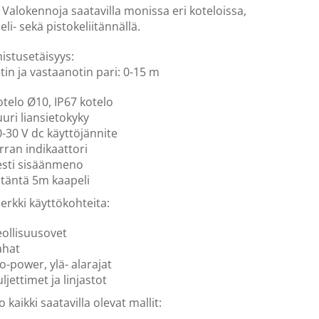
. Valokennoja saatavilla monissa eri koteloissa,
li- sekä pistokeliitännällä.
istusetäisyys:
tin ja vastaanotin pari: 0-15 m
telo Ø10, IP67 kotelo
uri liansietokyky
-30 V dc käyttöjännite
rran indikaattori
esti sisäänmeno
itäntä 5m kaapeli
erkki käyttökohteita:
eollisuusovet
ahat
o-power, ylä- alarajat
ljettimet ja linjastot
 kaikki saatavilla olevat mallit: