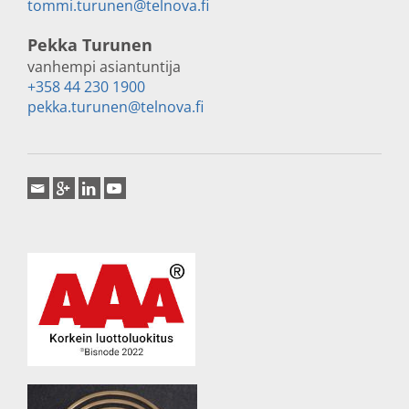
tommi.turunen@telnova.fi
Pekka Turunen
vanhempi asiantuntija
+358 44 230 1900
pekka.turunen@telnova.fi