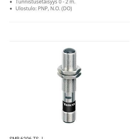
Tunnistusetäisyys 0 - 2 m.
Ulostulo: PNP, N.O. (DO)
SMR 6206 TS J