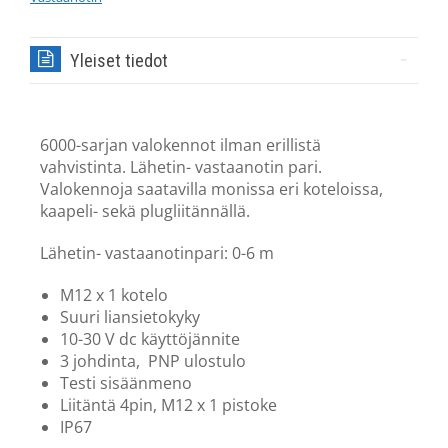
Yleiset tiedot
6000-sarjan valokennot ilman erillistä
vahvistinta. Lähetin- vastaanotin pari.
Valokennoja saatavilla monissa eri koteloissa,
kaapeli- sekä plugliitännällä.
Lähetin- vastaanotinpari: 0-6 m
M12 x 1 kotelo
Suuri liansietokyky
10-30 V dc käyttöjännite
3 johdinta, PNP ulostulo
Testi sisäänmeno
Liitäntä 4pin, M12 x 1 pistoke
IP67