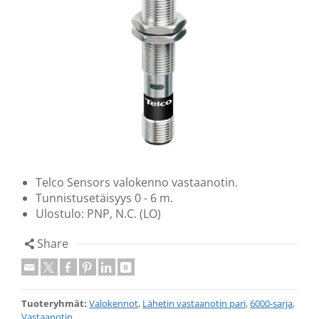
Telco Sensors valokenno vastaanotin.
Tunnistusetäisyys 0 - 6 m.
Ulostulo: PNP, N.C. (LO)
Share
Tuoteryhmät:
Valokennot
,
Lähetin vastaanotin pari
,
6000-sarja
,
Vastaanotin