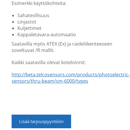
Esimerkki käyttökohteita:
Sahateollisuus
Linjastot
Kuljettimet
Kappaletavara-automaatio
Saatavilla myös ATEX (Ex) ja raideliikenteeseen
soveltuvat /R mallit.
Kaikki saatavilla olevat koteloinnit:
http://beta.telcosensors.com/products/photoelectric-
sensors/thru-beam/sm-6000/types
Lisää tarjouspyyntöön