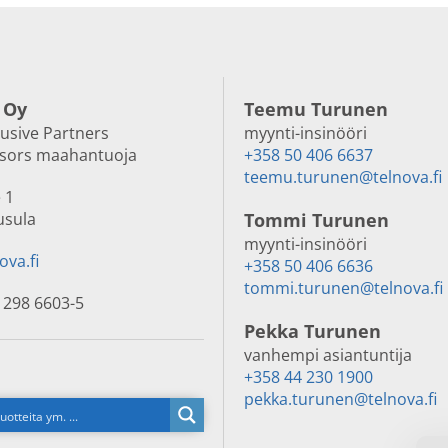
 Oy
Teemu Turunen
lusive Partners
myynti-insinööri
nsors maahantuoja
+358 50 406 6637
teemu.turunen@telnova.fi
 1
usula
Tommi Turunen
myynti-insinööri
ova.fi
+358 50 406 6636
tommi.turunen@telnova.fi
 298 6603-5
Pekka Turunen
vanhempi asiantuntija
+358 44 230 1900
pekka.turunen@telnova.fi