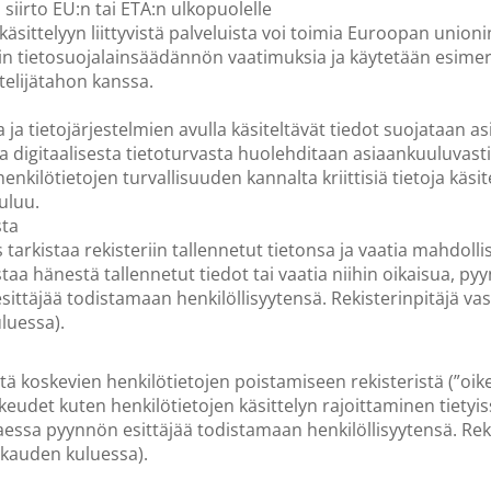
siirto EU:n tai ETA:n ulkopuolelle
käsittelyyn liittyvistä palveluista voi toimia Euroopan unio
löin tietosuojalainsäädännön vaatimuksia ja käytetään esim
ttelijätahon kanssa.
 ja tietojärjestelmien avulla käsiteltävät tiedot suojataan as
 ja digitaalisesta tietoturvasta huolehditaan asiaankuuluvasti.
enkilötietojen turvallisuuden kannalta kriittisiä tietoja käsit
uluu.
sta
us tarkistaa rekisteriin tallennetut tietonsa ja vaatia mahdoll
a hänestä tallennetut tiedot tai vaatia niihin oikaisua, pyyntö
esittäjää todistamaan henkilöllisyytensä. Rekisterinpitäjä va
luessa).
tä koskevien henkilötietojen poistamiseen rekisteristä (”oike
det kuten henkilötietojen käsittelyn rajoittaminen tietyissä 
ittaessa pyynnön esittäjää todistamaan henkilöllisyytensä. Rek
ukauden kuluessa).