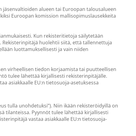
nin jäsenvaltioiden alueen tai Euroopan talousalueen
erkiksi Euroopan komission mallisopimuslausekkeita
ianmukaisesti. Kun rekisteritietoja säilytetään
 Rekisterinpitäjä huolehtii siitä, että tallennettuja
ellään luottamuksellisesti ja vain niiden
isen virheellisen tiedon korjaamista tai puutteellisen
 tulee lähettää kirjallisesti rekisterinpitäjälle.
staa asiakkaalle EU:n tietosuoja-asetuksessa
us tulla unohdetuksi”). Niin ikään rekisteröidyillä on
tilanteissa. Pyynnöt tulee lähettää kirjallisesti
isterinpitäjä vastaa asiakkaalle EU:n tietosuoja-