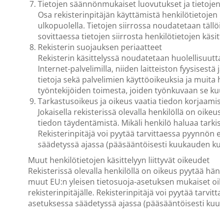
Tietojen säännönmukaiset luovutukset ja tietojen 
Osa rekisterinpitäjän käyttämistä henkilötietojen 
ulkopuolella. Tietojen siirrossa noudatetaan täl
sovittaessa tietojen siirrosta henkilötietojen käsi
Rekisterin suojauksen periaatteet
Rekisterin käsittelyssä noudatetaan huolellisuutta
Internet-palvelimilla, niiden laitteiston fyysisestä
tietoja sekä palvelimien käyttöoikeuksia ja muita h
työntekijöiden toimesta, joiden työnkuvaan se ku
Tarkastusoikeus ja oikeus vaatia tiedon korjaami
Jokaisella rekisterissä olevalla henkilöllä on oike
tiedon täydentämistä. Mikäli henkilö haluaa tarkista
Rekisterinpitäjä voi pyytää tarvittaessa pyynnön 
säädetyssä ajassa (pääsääntöisesti kuukauden ku
Muut henkilötietojen käsittelyyn liittyvät oikeudet
Rekisterissä olevalla henkilöllä on oikeus pyytää hän
muut EU:n yleisen tietosuoja-asetuksen mukaiset oikeu
rekisterinpitäjälle. Rekisterinpitäjä voi pyytää tarv
asetuksessa säädetyssä ajassa (pääsääntöisesti ku