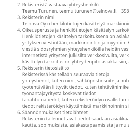
Rekisteristä vastaava yhteyshenkilö
Teemu Turunen, teemu.turunen@telnova.fi, +35
Rekisterin nimi
Telnova Oy:n henkilötietojen käsittelyä markkinoi
Oikeusperuste ja henkilötietojen käsittelyn tarkoi
Henkilötietojen käsittelyn tarkoituksena on asiak
yrityksen viestintään, markkinointiin ja myyntiin. 
viestiä sidosryhmien yhteyshenkilöille heidän vastu
internetistä yritysten julkisilta verkkosivuilta, 
käsittelyn tarkoitus on yhteydenpito asiakkaisiin,
Rekisterin tietosisältö
Rekisterissä käsitellään seuraavia tietoja:
yhteystiedot, kuten nimi, sähköpostiosoite ja p
työtehtävään liittyvät tiedot, kuten tehtävänimike
työnantajayritystä koskevat tiedot
tapahtumatiedot, kuten rekisteröidyn osallistumin
tiedot rekisteröidyn käyttämistä markkinoinnin sis
Säännönmukaiset tietolähteet
Rekisteriin tallennettavat tiedot saadaan asiakka
kautta, sopimuksista, asiakastapaamisista ja muist