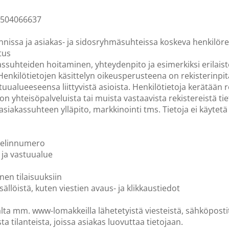
8504066637
nnissa ja asiakas- ja sidosryhmäsuhteissa koskeva henkilörek
tus
assuhteiden hoitaminen, yhteydenpito ja esimerkiksi erilais
Henkilötietojen käsittelyn oikeusperusteena on rekisterinpitäj
ualueeseensa liittyvistä asioista. Henkilötietoja kerätään reki
verkon yhteisöpalveluista tai muista vastaavista rekistereistä
 asiakassuhteen ylläpito, markkinointi tms. Tietoja ei käytet
uhelinnumero
 ja vastuualue
en tilaisuuksiin
ällöistä, kuten viestien avaus- ja klikkaustiedot
alta mm. www-lomakkeilla lähetetyistä viesteistä, sähköposti
a tilanteista, joissa asiakas luovuttaa tietojaan.