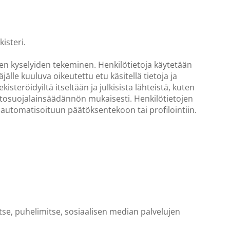
isteri.
ten kyselyiden tekeminen. Henkilötietoja käytetään
älle kuuluva oikeutettu etu käsitellä tietoja ja
steröidyiltä itseltään ja julkisista lähteistä, kuten
 tietosuojalainsäädännön mukaisesti. Henkilötietojen
ä automatisoituun päätöksentekoon tai profilointiin.
tse, puhelimitse, sosiaalisen median palvelujen