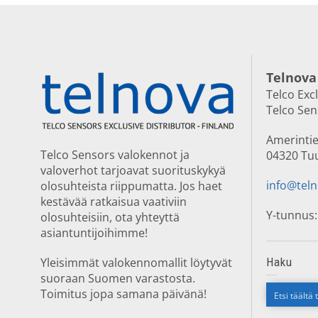
Telnova
Telco Exc
Telco Se
Amerintie
Telco Sensors valokennot ja
04320 Tu
valoverhot tarjoavat suorituskykyä
info@teln
olosuhteista riippumatta. Jos haet
kestävää ratkaisua vaativiin
Y-tunnus:
olosuhteisiin, ota yhteyttä
asiantuntijoihimme!
Yleisimmät valokennomallit löytyvät
Haku
suoraan Suomen varastosta.
Toimitus jopa samana päivänä!