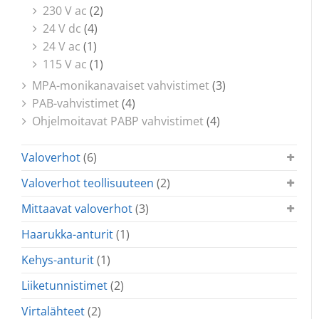
230 V ac
(2)
24 V dc
(4)
24 V ac
(1)
115 V ac
(1)
MPA-monikanavaiset vahvistimet
(3)
PAB-vahvistimet
(4)
Ohjelmoitavat PABP vahvistimet
(4)
Valoverhot
(6)
Valoverhot teollisuuteen
(2)
Mittaavat valoverhot
(3)
Haarukka-anturit
(1)
Kehys-anturit
(1)
Liiketunnistimet
(2)
Virtalähteet
(2)