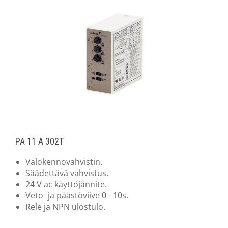
PA 11 A 302T
Valokennovahvistin.
Säädettävä vahvistus.
24 V ac käyttöjännite.
Veto- ja päästöviive 0 - 10s.
Rele ja NPN ulostulo.