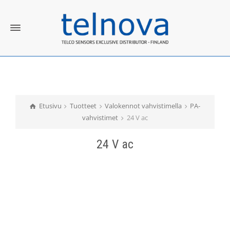
Etusivu
Tuotteet
Valokennot vahvistimella
PA-
vahvistimet
24 V ac
24 V ac