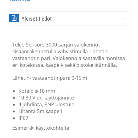
Yleiset tiedot
Telco Sensors 3000-sarjan valokennot
sisäänrakennetulla vahvistimella. Lähetin-
vastaanotin pari. Valokennoja saatavilla monissa
eri koteloissa, kaapeli- sekä pistokeliitännällä.
Lähetin- vastaanotinpari: 0-15 m
Kotelo
⌀
10 mm
10-30 V dc käyttöjännite
4 johdinta, PNP ulostulo
Liitäntä 5m kaapeli
IP67
Esimerkki käyttökohteita: