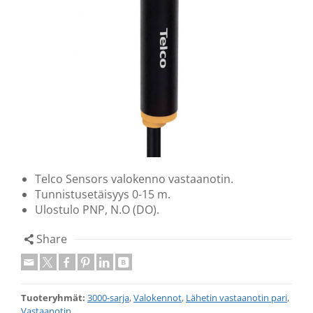
Telco Sensors valokenno vastaanotin.
Tunnistusetäisyys 0-15 m.
Ulostulo PNP, N.O (DO).
Share
Tuoteryhmät:
3000-sarja
,
Valokennot
,
Lähetin vastaanotin pari
,
Vastaanotin