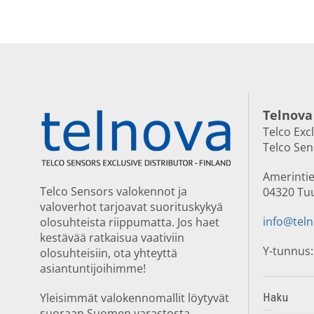
Telnova
Telco Exc
Telco Se
Amerintie
Telco Sensors valokennot ja
04320 Tu
valoverhot tarjoavat suorituskykyä
info@teln
olosuhteista riippumatta. Jos haet
kestävää ratkaisua vaativiin
Y-tunnus:
olosuhteisiin, ota yhteyttä
asiantuntijoihimme!
Yleisimmät valokennomallit löytyvät
Haku
suoraan Suomen varastosta.