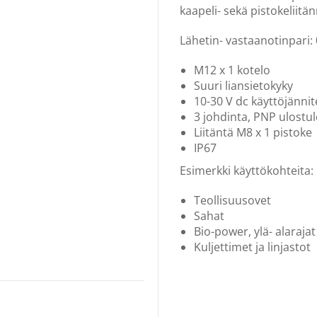
kaapeli- sekä pistokeliitän
Lähetin- vastaanotinpari:
M12 x 1 kotelo
Suuri liansietokyky
10-30 V dc käyttöjännit
3 johdinta, PNP ulostu
Liitäntä M8 x 1 pistoke
IP67
Esimerkki käyttökohteita:
Teollisuusovet
Sahat
Bio-power, ylä- alarajat
Kuljettimet ja linjastot