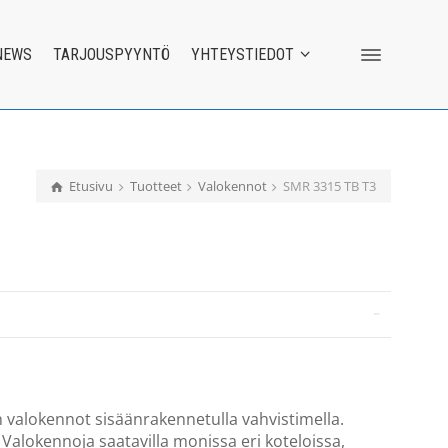
NEWS
TARJOUSPYYNTÖ
YHTEYSTIEDOT
Etusivu
Tuotteet
Valokennot
SMR 3315 TB T3
 valokennot sisäänrakennetulla vahvistimella.
 Valokennoja saatavilla monissa eri koteloissa,