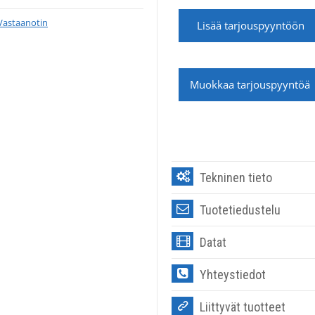
Vastaanotin
Lisää tarjouspyyntöön
Muokkaa tarjouspyyntöä
Tekninen tieto
Tuotetiedustelu
Datat
Yhteystiedot
Liittyvät tuotteet