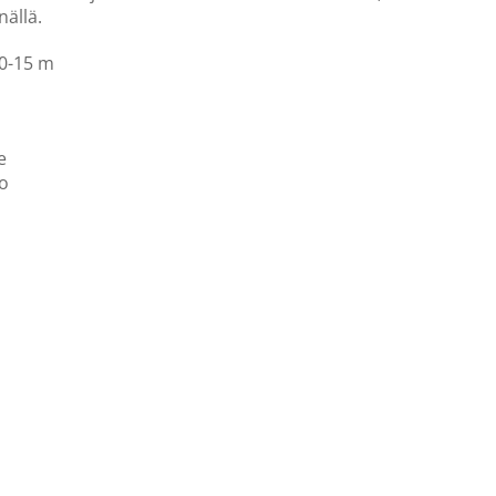
nällä.
 0-15 m
e
lo