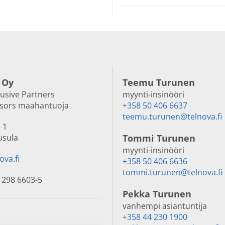
 Oy
Teemu Turunen
lusive Partners
myynti-insinööri
nsors maahantuoja
+358 50 406 6637
teemu.turunen@telnova.fi
 1
usula
Tommi Turunen
myynti-insinööri
ova.fi
+358 50 406 6636
tommi.turunen@telnova.fi
 298 6603-5
Pekka Turunen
vanhempi asiantuntija
+358 44 230 1900