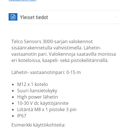
Yleiset tiedot
Telco Sensors 3000-sarjan valokennot
sisäänrakennetulla vahvistimella. Lähetin-
vastaanotin pari. Valokennoja saatavilla monissa
eri koteloissa, kaapeli- sekä pistokeliitännällä.
Lähetin- vastaanotinpari: 0-15 m
M12 x 1 kotelo
Suuri liansietokyky
High power lähetin
10-30 V dc käyttöjännite
Liitäntä M8 x 1 pistoke 3 pin
IP67
Esimerkki käyttökohteita: