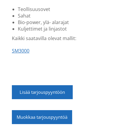
Teollisuusovet
Sahat
Bio-power, ylä- alarajat
Kuljettimet ja linjastot
Kaikki saatavilla olevat mallit:
SM3000
Lisää tarjouspyyntöön
Muokkaa tarjouspyyntöä