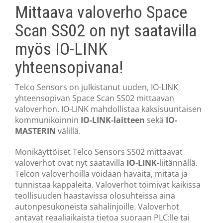
Mittaava valoverho Space
Scan SS02 on nyt saatavilla
myös IO-LINK
yhteensopivana!
Telco Sensors on julkistanut uuden, IO-LINK
yhteensopivan Space Scan SS02 mittaavan
valoverhon. IO-LINK mahdollistaa kaksisuuntaisen
kommunikoinnin
IO-LINK-laitteen
sekä
IO-
MASTERIN
välillä.
Monikäyttöiset Telco Sensors SS02 mittaavat
valoverhot ovat nyt saatavilla
IO-LINK
-liitännällä.
Telcon valoverhoilla voidaan havaita, mitata ja
tunnistaa kappaleita. Valoverhot toimivat kaikissa
teollisuuden haastavissa olosuhteissa aina
autonpesukoneista sahalinjoille. Valoverhot
antavat reaaliaikaista tietoa suoraan PLC:lle tai