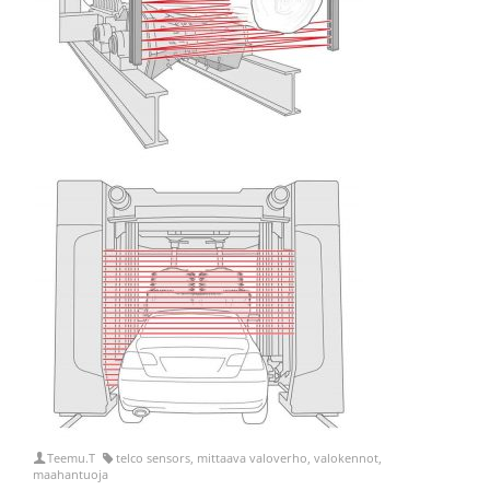
Teemu.T
telco sensors
,
mittaava valoverho
,
valokennot
,
maahantuoja