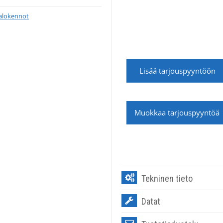
alokennot
Lisää tarjouspyyntöön
Muokkaa tarjouspyyntöä
Tekninen tieto
Datat