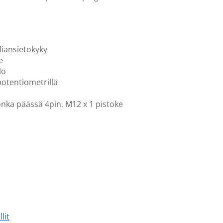
 liansietokyky
e
lo
 potentiometrillä
jonka päässä 4pin, M12 x 1 pistoke
lit