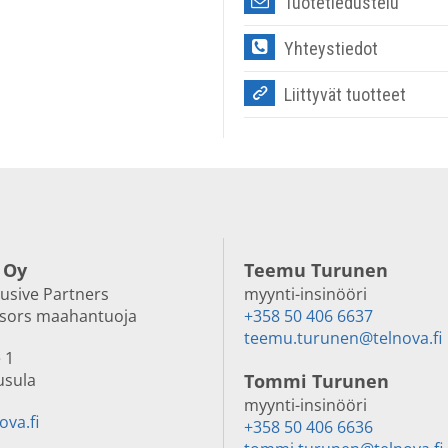
Tuotetiedustelu
Yhteystiedot
Liittyvät tuotteet
 Oy
Teemu Turunen
lusive Partners
myynti-insinööri
nsors maahantuoja
+358 50 406 6637
teemu.turunen@telnova.fi
 1
usula
Tommi Turunen
myynti-insinööri
ova.fi
+358 50 406 6636