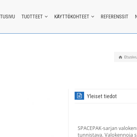
ETUSIVU
TUOTTEET
KÄYTTÖKOHTEET
REFERENSSIT
Etusiv
Yleiset tiedot
SPACEPAK-sarjan valokenn
tunnistava. Valokennoja saa