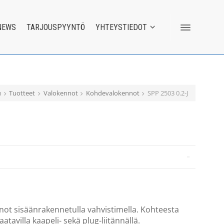
NEWS
TARJOUSPYYNTÖ
YHTEYSTIEDOT
u
Tuotteet
Valokennot
Kohdevalokennot
SPP 2503 0.2-J
ot sisäänrakennetulla vahvistimella. Kohteesta
tavilla kaapeli- sekä plug-liitännällä.