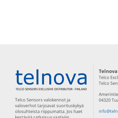
Telnova
Telco Exc
Telco Se
Amerintie
Telco Sensors valokennot ja
04320 Tu
valoverhot tarjoavat suorituskykyä
info@teln
olosuhteista riippumatta. Jos haet
kestävää ratkaisua vaativiin