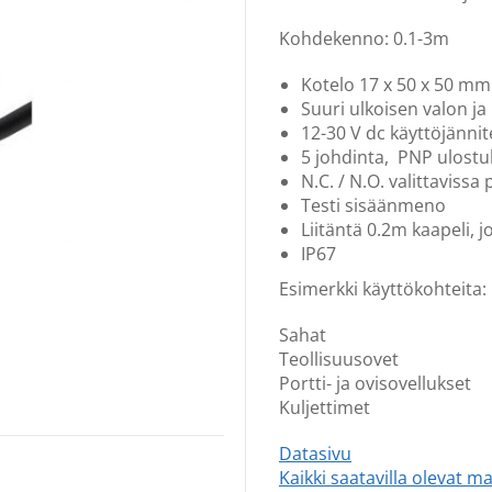
Kohdekenno: 0.1-3m
Kotelo 17 x 50 x 50 mm
Suuri ulkoisen valon ja
12-30 V dc käyttöjännit
5 johdinta, PNP ulostu
N.C. / N.O. valittavissa
Testi sisäänmeno
Liitäntä 0.2m kaapeli, 
IP67
Esimerkki käyttökohteita:
Sahat
Teollisuusovet
Portti- ja ovisovellukset
Kuljettimet
Datasivu
Kaikki saatavilla olevat mal