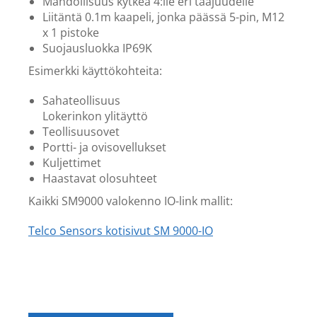
Mahdollisuus kytkeä 4:lle eri taajuudelle
Liitäntä 0.1m kaapeli, jonka päässä 5-pin, M12
x 1 pistoke
Suojausluokka IP69K
Esimerkki käyttökohteita:
Sahateollisuus
Lokerinkon ylitäyttö
Teollisuusovet
Portti- ja ovisovellukset
Kuljettimet
Haastavat olosuhteet
Kaikki SM9000 valokenno IO-link mallit:
Telco Sensors kotisivut SM 9000-IO