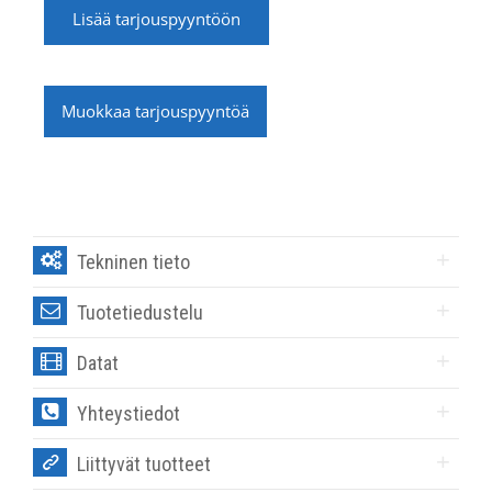
Lisää tarjouspyyntöön
Muokkaa tarjouspyyntöä
Tekninen tieto
Tuotetiedustelu
Datat
Yhteystiedot
Liittyvät tuotteet