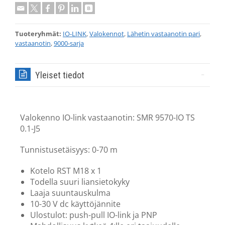
Tuoteryhmät:
IO-LINK
,
Valokennot
,
Lähetin vastaanotin pari
,
vastaanotin
,
9000-sarja
Yleiset tiedot
Valokenno IO-link vastaanotin: SMR 9570-IO TS
0.1-J5
Tunnistusetäisyys: 0-70 m
Kotelo RST M18 x 1
Todella suuri liansietokyky
Laaja suuntauskulma
10-30 V dc käyttöjännite
Ulostulot: push-pull IO-link ja PNP