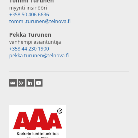
Tommi Turunen
myynti-insinööri
+358 50 406 6636
tommi.turunen@telnova.fi
Pekka Turunen
vanhempi asiantuntija
+358 44 230 1900
pekka.turunen@telnova.fi