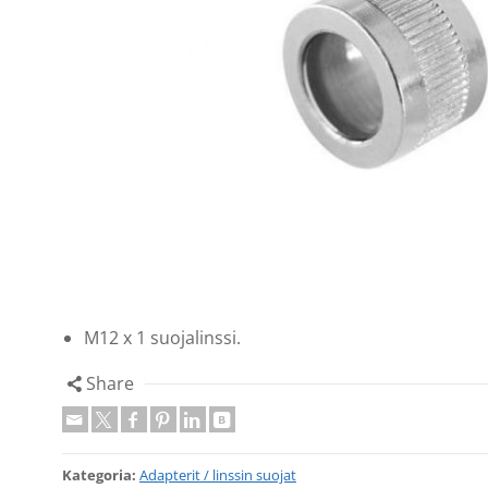
M12 x 1 suojalinssi.
Share
Kategoria:
Adapterit / linssin suojat