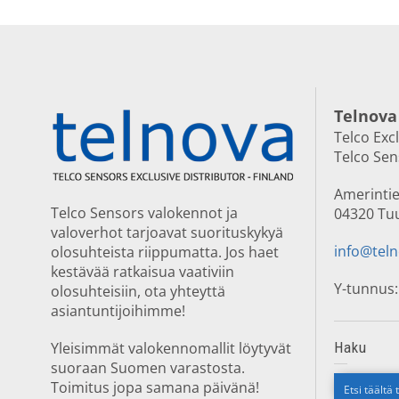
Telnova
Telco Exc
Telco Se
Amerintie
Telco Sensors valokennot ja
04320 Tu
valoverhot tarjoavat suorituskykyä
info@teln
olosuhteista riippumatta. Jos haet
kestävää ratkaisua vaativiin
Y-tunnus:
olosuhteisiin, ota yhteyttä
asiantuntijoihimme!
Yleisimmät valokennomallit löytyvät
Haku
suoraan Suomen varastosta.
Toimitus jopa samana päivänä!