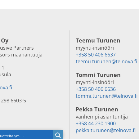
 Oy
Teemu Turunen
lusive Partners
myynti-insinööri
nsors maahantuoja
+358 50 406 6637
teemu.turunen@telnova.fi
 1
usula
Tommi Turunen
myynti-insinööri
ova.fi
+358 50 406 6636
tommi.turunen@telnova.fi
 298 6603-5
Pekka Turunen
vanhempi asiantuntija
+358 44 230 1900
pekka.turunen@telnova.fi