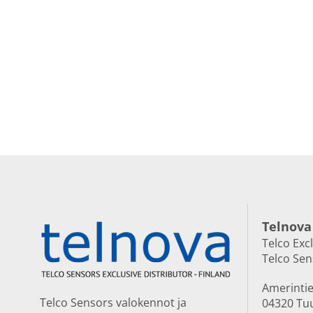
Telnova
Telco Exc
Telco Se
Amerintie
Telco Sensors valokennot ja
04320 Tu