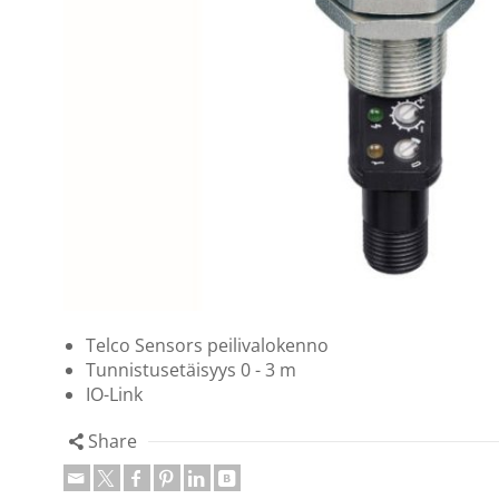
Telco Sensors peilivalokenno
Tunnistusetäisyys 0 - 3 m
IO-Link
Share