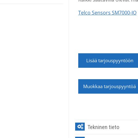
Telco Sensors SM7000-IO
Lisää tarjouspyyntöön
Muokkaa tarjouspyyntöä
Tekninen tieto