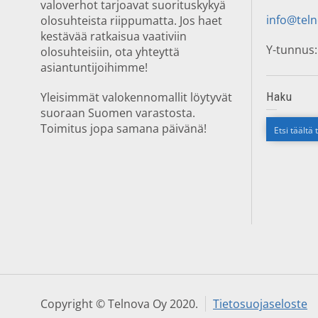
valoverhot tarjoavat suorituskykyä
info@teln
olosuhteista riippumatta. Jos haet
kestävää ratkaisua vaativiin
Y-tunnus:
olosuhteisiin, ota yhteyttä
asiantuntijoihimme!
Yleisimmät valokennomallit löytyvät
Haku
suoraan Suomen varastosta.
Toimitus jopa samana päivänä!
Copyright © Telnova Oy 2020.
Tietosuojaseloste