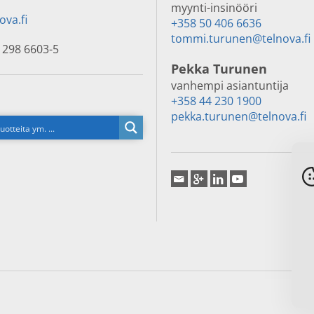
myynti-insinööri
ova.fi
+358 50 406 6636
tommi.turunen@telnova.fi
 298 6603-5
Pekka Turunen
vanhempi asiantuntija
+358 44 230 1900
pekka.turunen@telnova.fi