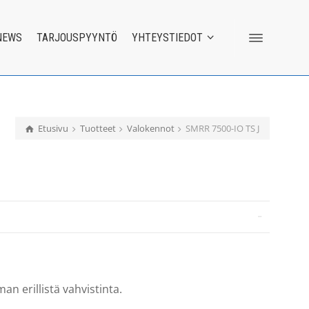
NEWS
TARJOUSPYYNTÖ
YHTEYSTIEDOT
Etusivu
Tuotteet
Valokennot
SMRR 7500-IO TS J
an erillistä vahvistinta.