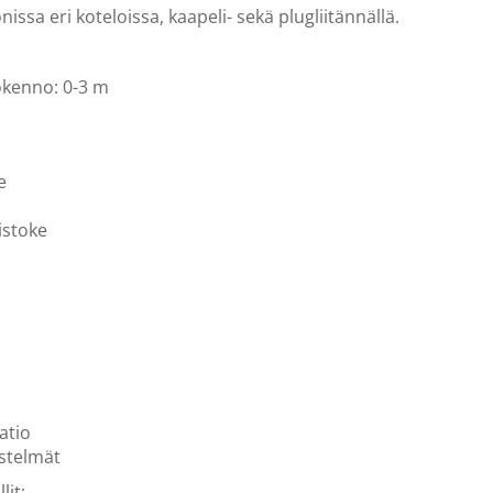
issa eri koteloissa, kaapeli- sekä plugliitännällä.
okenno: 0-3 m
e
istoke
atio
stelmät
lit: