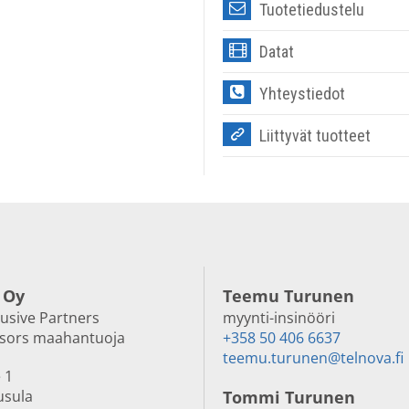
Tuotetiedustelu
Datat
Yhteystiedot
Liittyvät tuotteet
 Oy
Teemu Turunen
lusive Partners
myynti-insinööri
nsors maahantuoja
+358 50 406 6637
teemu.turunen@telnova.fi
 1
usula
Tommi Turunen