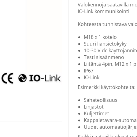
Valokennoja saatavilla mon
IO-Link kommunikointi.
Kohteesta tunnistava val
M18 x 1 kotelo
Suuri liansietokyky
10-30 V dc käyttöjännit
Testi sisäänmeno
Liitäntä 4pin, M12 x 1 p
IP67
IO-Link
Esimerkki käyttökohteita:
Sahateollisuus
Linjastot
Kuljettimet
Kappaletavara-automa
Uudet automaatiojärje
Kaikki saatavilla olevat mal