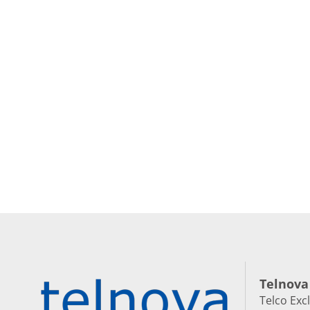
Telnova
Telco Exc