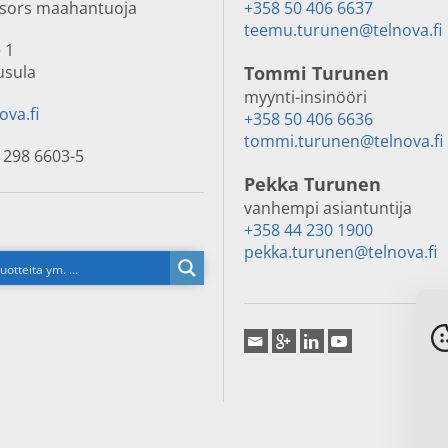
nsors maahantuoja
+358 50 406 6637
teemu.turunen@telnova.fi
 1
usula
Tommi Turunen
myynti-insinööri
ova.fi
+358 50 406 6636
tommi.turunen@telnova.fi
 298 6603-5
Pekka Turunen
vanhempi asiantuntija
+358 44 230 1900
pekka.turunen@telnova.fi