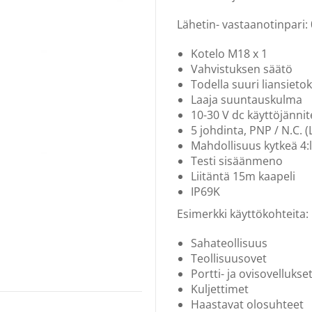
Lähetin- vastaanotinpari:
Kotelo M18 x 1
Vahvistuksen säätö
Todella suuri liansieto
Laaja suuntauskulma
10-30 V dc käyttöjännit
5 johdinta, PNP / N.C. (
Mahdollisuus kytkeä 4:l
Testi sisäänmeno
Liitäntä 15m kaapeli
IP69K
Esimerkki käyttökohteita:
Sahateollisuus
Teollisuusovet
Portti- ja ovisovellukse
Kuljettimet
Haastavat olosuhteet