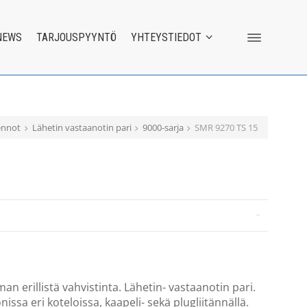
NEWS
TARJOUSPYYNTÖ
YHTEYSTIEDOT
ennot
Lähetin vastaanotin pari
9000-sarja
SMR 9270 TS 15
an erillistä vahvistinta. Lähetin- vastaanotin pari.
issa eri koteloissa, kaapeli- sekä plugliitännällä.