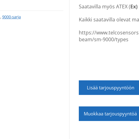
Saatavilla myös ATEX (
Ex)
n
,
9000-sarja
Kaikki saatavilla olevat mal
https://www.telcosensors
beam/sm-9000/types
Lisää tarjouspyyntöön
Muokkaa tarjouspyyntöä