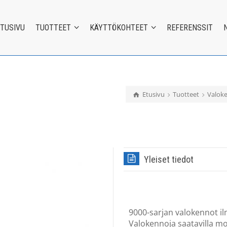
ETUSIVU
TUOTTEET
KÄYTTÖKOHTEET
REFERENSSIT
Etusivu
Tuotteet
Valok
Yleiset tiedot
9000-sarjan valokennot ilm
Valokennoja saatavilla mon