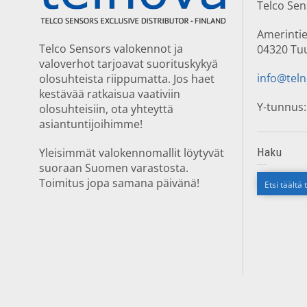
Telco Se
Amerintie
Telco Sensors valokennot ja
04320 Tu
valoverhot tarjoavat suorituskykyä
info@teln
olosuhteista riippumatta. Jos haet
kestävää ratkaisua vaativiin
Y-tunnus:
olosuhteisiin, ota yhteyttä
asiantuntijoihimme!
Yleisimmät valokennomallit löytyvät
Haku
suoraan Suomen varastosta.
Toimitus jopa samana päivänä!