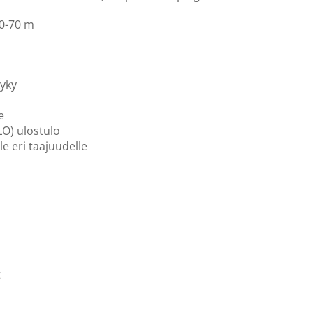
 0-70 m
kyky
e
LO) ulostulo
le eri taajuudelle
t