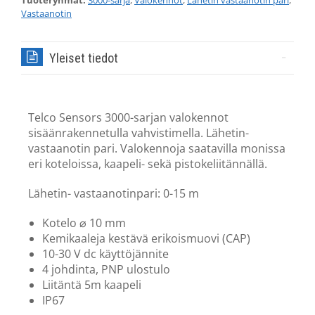
Tuoteryhmät:
3000-sarja
,
Valokennot
,
Lähetin vastaanotin pari
,
Vastaanotin
Yleiset tiedot
Telco Sensors 3000-sarjan valokennot
sisäänrakennetulla vahvistimella. Lähetin-
vastaanotin pari. Valokennoja saatavilla monissa
eri koteloissa, kaapeli- sekä pistokeliitännällä.
Lähetin- vastaanotinpari: 0-15 m
Kotelo
⌀
10 mm
Kemikaaleja kestävä erikoismuovi (CAP)
10-30 V dc käyttöjännite
4 johdinta, PNP ulostulo
Liitäntä 5m kaapeli
IP67