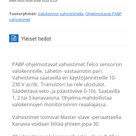
Tuoteryhmät:
Valokennot vahvistimella
,
Ohjelmoitavat PABP
vahvistimet
Yleiset tiedot
PABP-ohjelmoitavat vahvistimet Telco sensorsin
valokennoille. Lähetin- vastaanotin pari.
Vahvistimia saatavilla eri käyttöjännitteille 10-
230 V ac/dc. Transistori tai rele ulostulot.
Säädettävä veto- ja päästöviive 0-10s. Saatavilla
1, 2 tai 3-kanavaisina. Ohjelma mahdollistaa
valokennojen monitoroinnin reaaliajassa.
Vahvistimet toimivat Master-slave -periaatteella.
Kanavia voidaan liittää yhteen jopa 30.