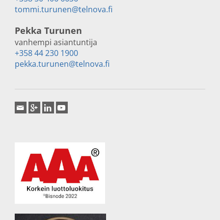
tommi.turunen@telnova.fi
Pekka Turunen
vanhempi asiantuntija
+358 44 230 1900
pekka.turunen@telnova.fi