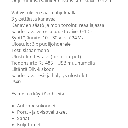
Ohjelmoitava valokennovahvistin, slave: 0-47 m
Vahvistuksen säätö ohjelmalla
3 yksittäistä kanavaa
Kanavien säätö ja monitorointi reaaliajassa
Säädettävä veto- ja päästöviive: 0-10 s
Syöttöjännite: 10 – 30 V dc / 24 V ac
Ulostulo: 3 x puolijohderele
Testi sisäänmeno
Ulostulon testaus (force output)
Tiedonsiirto Rs-485 – USB muuntimella
Liitäntä DIN-kiskoon
Säädettävät esi- ja hälytys ulostulot
IP40
Esimerkki käyttökohteita:
Autonpesukoneet
Portti- ja ovisovellukset
Sahat
Kuljettimet