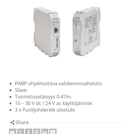
PABP ohjelmoitava valokennovahvistin.
Slave.
Tunnistusetäisyys 0-47m.
10 – 30 V dc / 24 V ac käyttöjännite.
3 x Puolijohderele ulostulo
Share