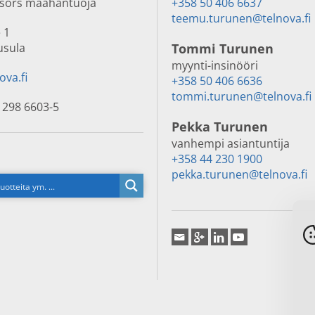
nsors maahantuoja
+358 50 406 6637
teemu.turunen@telnova.fi
 1
usula
Tommi Turunen
myynti-insinööri
ova.fi
+358 50 406 6636
tommi.turunen@telnova.fi
 298 6603-5
Pekka Turunen
vanhempi asiantuntija
+358 44 230 1900
pekka.turunen@telnova.fi