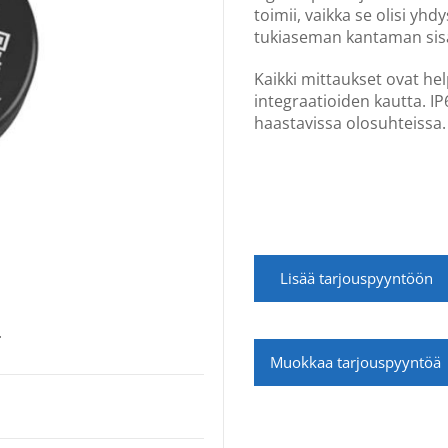
toimii, vaikka se olisi yh
tukiaseman kantaman sisäl
Kaikki mittaukset ovat hel
integraatioiden kautta. I
haastavissa olosuhteissa.
Lisää tarjouspyyntöön
.
Muokkaa tarjouspyyntöä