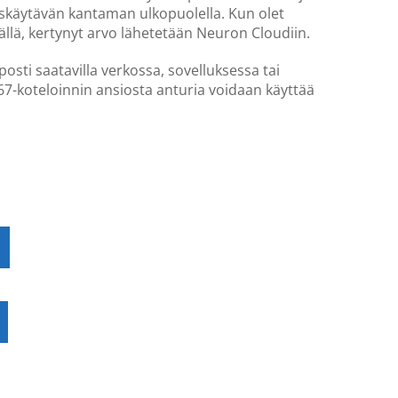
dyskäytävän kantaman ulkopuolella. Kun olet
lä, kertynyt arvo lähetetään Neuron Cloudiin.
posti saatavilla verkossa, sovelluksessa tai
P67-koteloinnin ansiosta anturia voidaan käyttää