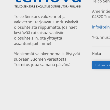
Telco Se
Amerintie
Telco Sensors valokennot ja
04320 Tu
valoverhot tarjoavat suorituskykyä
info@teln
olosuhteista riippumatta. Jos haet
kestävää ratkaisua vaativiin
Y-tunnus:
olosuhteisiin, ota yhteyttä
asiantuntijoihimme!
Yleisimmät valokennomallit löytyvät
Haku
suoraan Suomen varastosta.
Toimitus jopa samana päivänä!