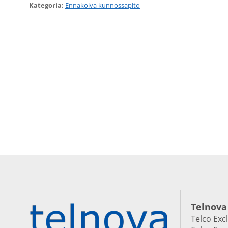
Kategoria:
Ennakoiva kunnossapito
Telnova
Telco Exc