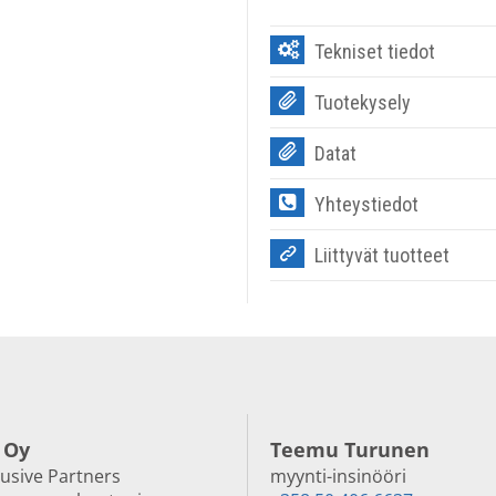
Tekniset tiedot
Tuotekysely
Datat
Yhteystiedot
Liittyvät tuotteet
 Oy
Teemu Turunen
lusive Partners
myynti-insinööri