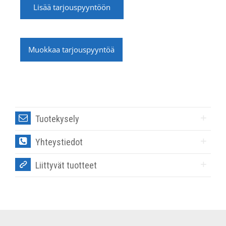
Lisää tarjouspyyntöön
Muokkaa tarjouspyyntöä
Tuotekysely
Yhteystiedot
Liittyvät tuotteet