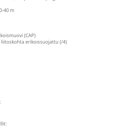
 0-40 m
ikoismuovi (CAP)
liitoskohta erikoissuojattu (/4)
t
lit: