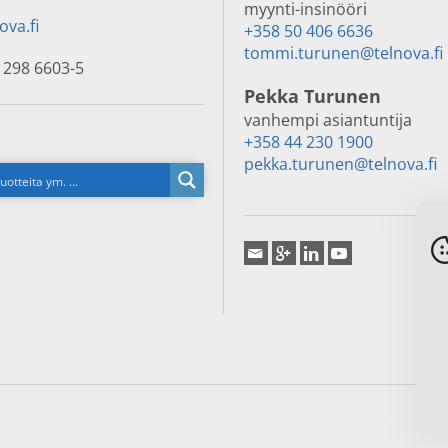
myynti-insinööri
ova.fi
+358 50 406 6636
tommi.turunen@telnova.fi
 298 6603-5
Pekka Turunen
vanhempi asiantuntija
+358 44 230 1900
pekka.turunen@telnova.fi