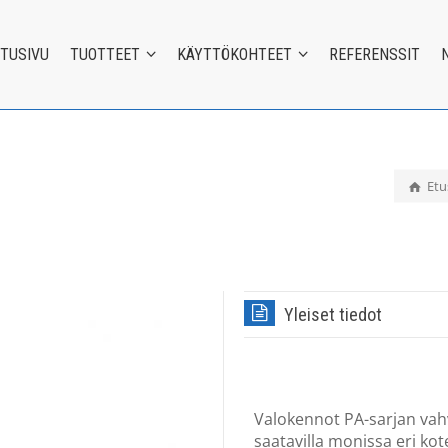
ETUSIVU
TUOTTEET
KÄYTTÖKOHTEET
REFERENSSIT
Etu
Yleiset tiedot
Valokennot PA-sarjan vahv
saatavilla monissa eri kote