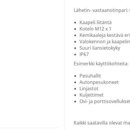
Lähetin- vastaanotinpari:
Kaapeli liitäntä
Kotelo M12 x 1
Kemikaaleja kestävä er
Valokennon ja kaapelin 
Suuri liansietokyky
IP67
Esimerkki käyttökohteita:
Pesuhallit
Autonpesukoneet
Linjastot
Kuljettimet
Ovi- ja porttisovellukse
Kaikki saatavilla olevat mal