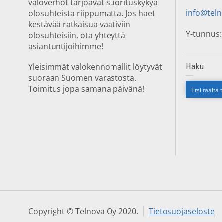
valoverhot tarjoavat suorituskykyä
info@teln
olosuhteista riippumatta. Jos haet
kestävää ratkaisua vaativiin
Y-tunnus:
olosuhteisiin, ota yhteyttä
asiantuntijoihimme!
Yleisimmät valokennomallit löytyvät
Haku
suoraan Suomen varastosta.
Toimitus jopa samana päivänä!
Copyright © Telnova Oy 2020.
Tietosuojaseloste