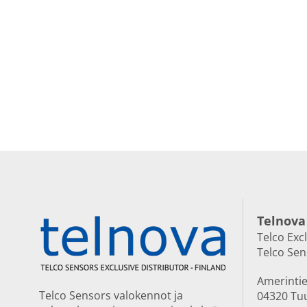
Telnova
Telco Exc
Telco Se
Amerintie
Telco Sensors valokennot ja
04320 Tu