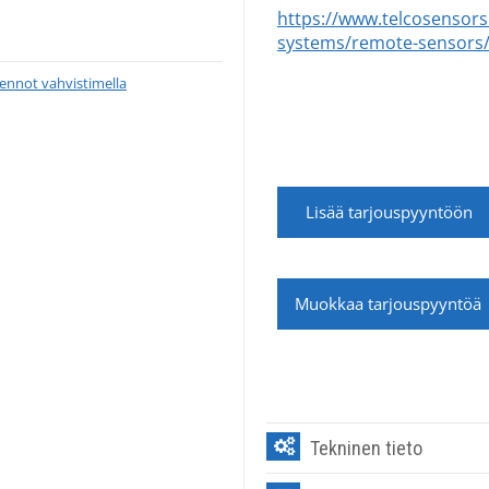
https://www.telcosensor
systems/remote-sensors
ennot vahvistimella
Lisää tarjouspyyntöön
Muokkaa tarjouspyyntöä
Tekninen tieto