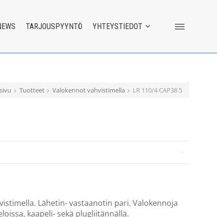
NEWS
TARJOUSPYYNTÖ
YHTEYSTIEDOT
sivu
Tuotteet
Valokennot vahvistimella
LR 110/4 CAP38 5
istimella. Lähetin- vastaanotin pari. Valokennoja
loissa, kaapeli- sekä plugliitännällä.