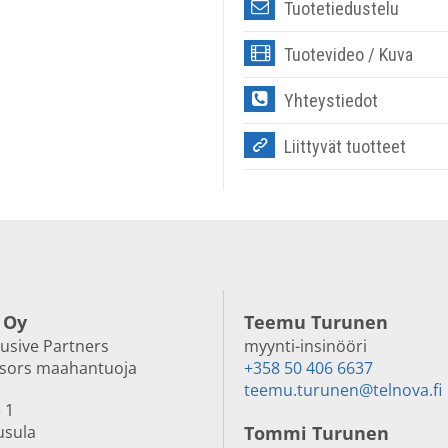
Tuotetiedustelu
Tuotevideo / Kuva
Yhteystiedot
Liittyvät tuotteet
 Oy
Teemu Turunen
lusive Partners
myynti-insinööri
nsors maahantuoja
+358 50 406 6637
teemu.turunen@telnova.fi
 1
usula
Tommi Turunen