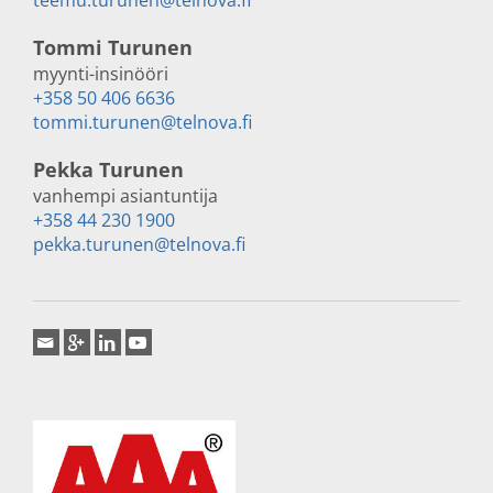
teemu.turunen@telnova.fi
Tommi Turunen
myynti-insinööri
+358 50 406 6636
tommi.turunen@telnova.fi
Pekka Turunen
vanhempi asiantuntija
+358 44 230 1900
pekka.turunen@telnova.fi